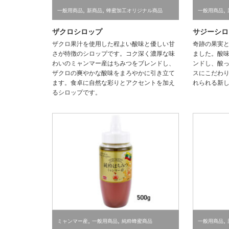
,
,
,
一般用商品
新商品
蜂蜜加工オリジナル商品
一般用商品
ザクロシロップ
サジーシロ
ザクロ果汁を使用した程よい酸味と優しい甘
奇跡の果実
さが特徴のシロップです。コク深く濃厚な味
ました。酸
わいのミャンマー産はちみつをブレンドし、
ンドし、酸
ザクロの爽やかな酸味をまろやかに引き立て
スにこだわ
ます。食卓に自然な彩りとアクセントを加え
れられる新
るシロップです。
,
,
,
ミャンマー産
一般用商品
純粋蜂蜜商品
一般用商品