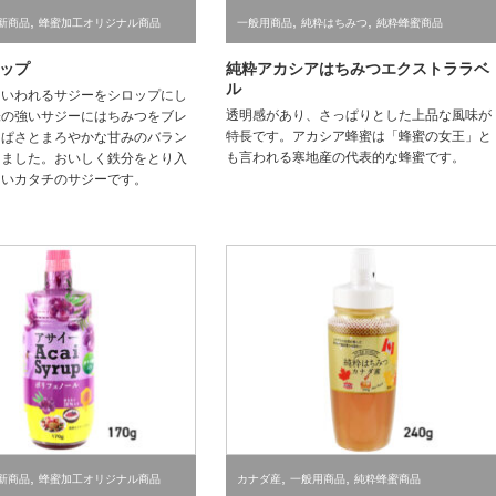
,
,
,
新商品
蜂蜜加工オリジナル商品
一般用商品
純粋はちみつ
純粋蜂蜜商品
ップ
純粋アカシアはちみつエクストララベ
ル
といわれるサジーをシロップにし
透明感があり、さっぱりとした上品な風味が
味の強いサジーにはちみつをブレ
特長です。アカシア蜂蜜は「蜂蜜の女王」と
っぱさとまろやかな甘みのバラン
も言われる寒地産の代表的な蜂蜜です。
りました。おいしく鉄分をとり入
しいカタチのサジーです。
,
,
,
新商品
蜂蜜加工オリジナル商品
カナダ産
一般用商品
純粋蜂蜜商品