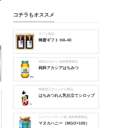
コチラもオススメ
ギフト商品
蜂蜜ギフト HA-40
純粋はちみつ
,
純粋蜂蜜商品
純粋アカシアはちみつ
蜂蜜加工オリジナル商品
はちみつれん乳仕立てシロップ
ニュージーランド産
,
純粋蜂蜜商品
マヌカハニー（MGO+100）