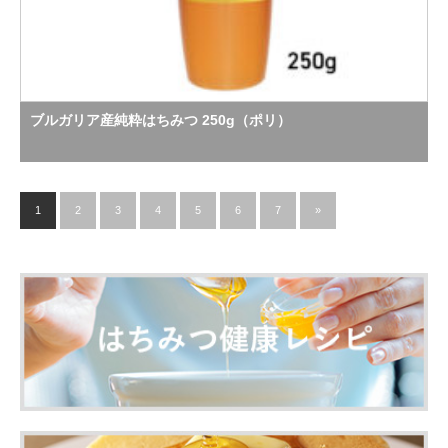
ブルガリア産純粋はちみつ 250g（ポリ）
1
2
3
4
5
6
7
»