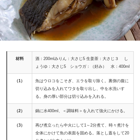
材料
酒：200mlみりん：大さじ5 生姜茶：大さじ３ し
ょうゆ：大さじ5 ショウガ：（好み） 水：400ml
（1）
魚はウロコをこそぎ、エラを取り除く。裏側の腹に
切り込みを入れてワタを取り出し、中を水洗いす
る。身の厚い部分は切り込みを入れる。
（2）
鍋に水400ml、＜調味料＞を入れて強火にかける。
（3）
再び煮立ったら中火にして1～2分煮て、時々煮汁を
全体にかけて魚の表面を固める。落とし蓋をして20