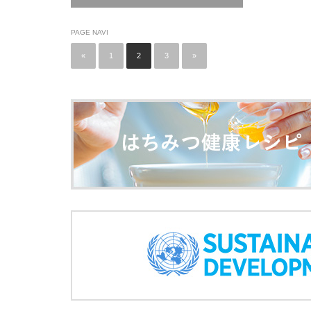
PAGE NAVI
«
1
2
3
»