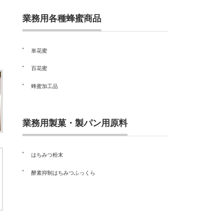
業務用各種蜂蜜商品
単花蜜
百花蜜
蜂蜜加工品
業務用製菓・製パン用原料
はちみつ粉末
酵素抑制はちみつふっくら