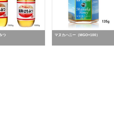
みつ
マヌカハニー（MGO+100）