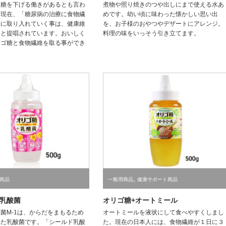
血糖を下げる働きがあるとも言わ
煮物や照り焼きのつや出しにまで使える水あ
。現在、「糖尿病の治療に食物繊
めです。幼い頃に味わった懐かしい思い出
法に取り入れていく事は、健康維
を、お子様のおやつやデザートにアレンジ。
」と提唱されています。おいしく
料理の味をいっそう引き立てます。
リゴ糖と食物繊維を取る事ができ
,
商品
一般用商品
健康サポート商品
乳酸菌
オリゴ糖+オートミール
菌M-1は、からだをまもるため
オートミールを液状にして食べやすくしまし
れた乳酸菌です。「シールド乳酸
た。現在の日本人には、食物繊維が１日に３