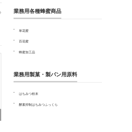
業務用各種蜂蜜商品
単花蜜
百花蜜
蜂蜜加工品
業務用製菓・製パン用原料
はちみつ粉末
酵素抑制はちみつふっくら