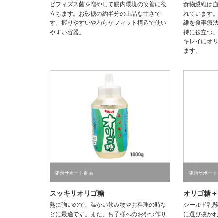
ビフィズス菌を増やして腸内環境の改善に役
食物繊維は
立ちます。お砂糖の約半分の上品な甘さで
れています
す。握りやすいやわらかフィット構造で使い
維を食事療
やすい容器。
持に役立つ
キレイにオ
ます。
健康サポート商品
健康サポート
スッキリオリゴ糖
オリゴ糖＋
熱に強いので、温かい飲み物やお料理の時な
シールド乳酸
どに最適です。また、お子様へのおやつ作り
に選び抜か