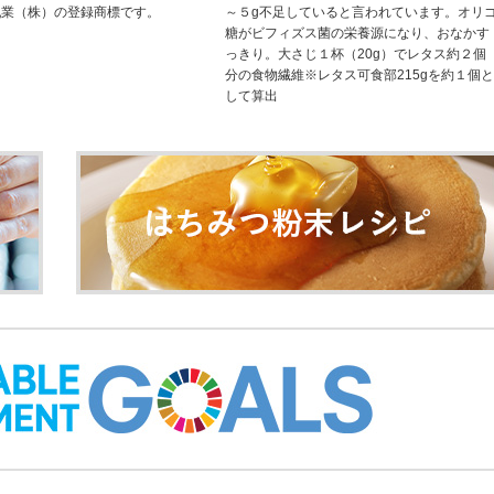
乳業（株）の登録商標です。
～５g不足していると言われています。オリ
糖がビフィズス菌の栄養源になり、おなかす
っきり。大さじ１杯（20g）でレタス約２個
分の食物繊維※レタス可食部215gを約１個と
して算出