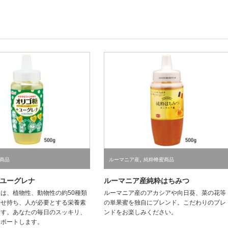
,
商品
ルーマニア産
純粋蜂蜜商品
ユーグレナ
ルーマニア産純粋はちみつ
は、植物性、動物性の約50種類
ルーマニア産のアカシアや向日葵、菜の花等
併せ持ち、人が必要とする栄養素
の単果蜜を独自にブレンド。こだわりのブレ
ます。あなたの毎日のスッキリ、
ンドをお楽しみください。
サポートします。