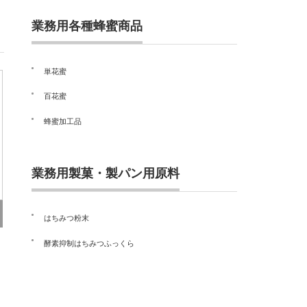
業務用各種蜂蜜商品
単花蜜
百花蜜
蜂蜜加工品
業務用製菓・製パン用原料
はちみつ粉末
酵素抑制はちみつふっくら