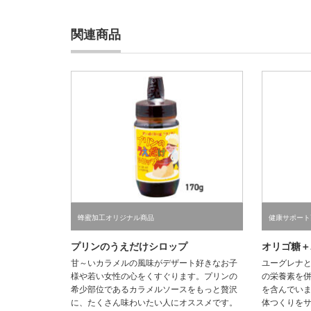
関連商品
蜂蜜加工オリジナル商品
健康サポート
プリンのうえだけシロップ
オリゴ糖＋
甘～いカラメルの風味がデザート好きなお子
ユーグレナと
様や若い女性の心をくすぐります。プリンの
の栄養素を
希少部位であるカラメルソースをもっと贅沢
を含んでい
に、たくさん味わいたい人にオススメです。
体つくりを