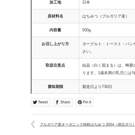
加工地
日本
原材料名
はちみつ（ブルガリア産）
内容量
500g
お召し上がり方
ヨーグルト・トースト・パン
さい。
取扱注意点
結晶（白く固まる）は、蜂蜜
ります。1歳未満の乳児には
賞味期限
製造日より730日
Tweet
Share
Pin it
ブルガリア産オーガニック純粋はちみつ 300g（倒立ポリ