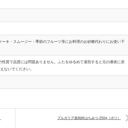
ケーキ・スムージー・季節のフルーツ等にお料理のお砂糖代わりにお使い下
の性質で品質には問題ありません。ふたをゆるめて湯煎すると元の液状に戻
与えないでください。
）
ブルガリア産純粋はちみつ 250g（ポリ）